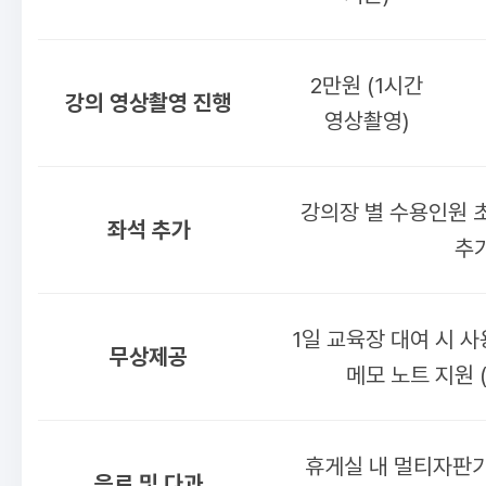
2만원 (1시간
강의 영상촬영 진행
영상촬영)
강의장 별 수용인원 초
좌석 추가
추
1일 교육장 대여 시 사
무상제공
메모 노트 지원 
휴게실 내 멀티자판기
음료 및 다과