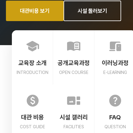
대관비용 보기
시설 둘러보기
school
menu_book
devices
교육장 소개
공개교육과정
이러닝과정
INTRODUCTION
OPEN COURSE
E-LEARNING
monetization_on
gallery_thumbnail
help
대관 비용
시설 갤러리
FAQ
COST GUIDE
FACILITIES
QUESTION